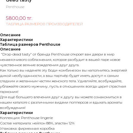
Penthouse
5800,00
тг.
ТАБЛИЦА РАЗМЕРОВ ПРОИЗВОДИТЕЛЕЙ
Описание
Характеристики
Таблица размеров Penthouse
Описание
"Drop-dead tasty" от бренда Penthouse откроет вам двери в мир
ненавязчивого соблазнения, которое разбудит в вашей паре новое
чувственное веяние вожделения друг друга.
Как только вы наденете эту Боди-комбинезон вы наполнитесь энергией
дикой необузданности, а ваш партнёр будет иметь доступ к самым
сладким и желанным частям женского тела. Удивляйте, возбуждайте,
ублажайте своего мужчину, пусть в отношениях всегда царит страстная
гармония!
Для ещё большего влечения друг к другу вы можете ознакомиться в
нашем каталоге с различными видами попперсов и вдыхать ароматы
возбуждения!
Характеристики
Коллекция: Penthouse lingerie
Состав материала: нейлон 88%, эластан 12%
Упаковка: фирменная коробка