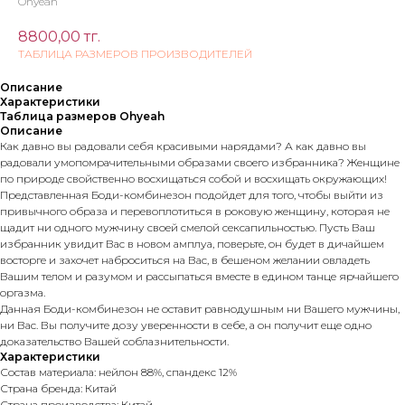
Ohyeah
8800,00
тг.
ТАБЛИЦА РАЗМЕРОВ ПРОИЗВОДИТЕЛЕЙ
Описание
Характеристики
Таблица размеров Ohyeah
Описание
Как давно вы радовали себя красивыми нарядами? А как давно вы
радовали умопомрачительными образами своего избранника? Женщине
по природе свойственно восхищаться собой и восхищать окружающих!
Представленная Боди-комбинезон подойдет для того, чтобы выйти из
привычного образа и перевоплотиться в роковую женщину, которая не
щадит ни одного мужчину своей смелой сексапильностью. Пусть Ваш
избранник увидит Вас в новом амплуа, поверьте, он будет в дичайшем
восторге и захочет наброситься на Вас, в бешеном желании овладеть
Вашим телом и разумом и рассыпаться вместе в едином танце ярчайшего
оргазма.
Данная Боди-комбинезон не оставит равнодушным ни Вашего мужчины,
ни Вас. Вы получите дозу уверенности в себе, а он получит еще одно
доказательство Вашей соблазнительности.
Характеристики
Состав материала: нейлон 88%, спандекс 12%
Страна бренда: Китай
Страна производства: Китай