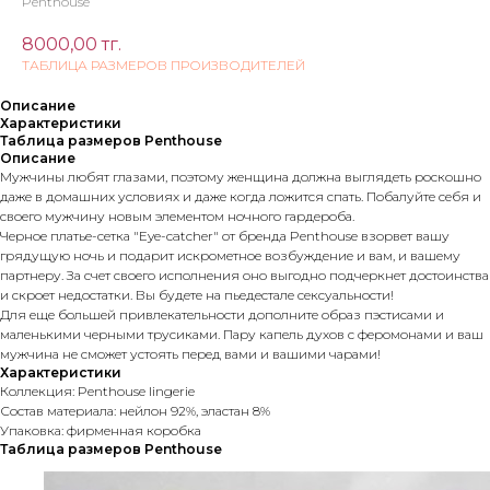
Penthouse
8000,00
тг.
ТАБЛИЦА РАЗМЕРОВ ПРОИЗВОДИТЕЛЕЙ
Описание
Характеристики
Таблица размеров Penthouse
Описание
Мужчины любят глазами, поэтому женщина должна выглядеть роскошно
даже в домашних условиях и даже когда ложится спать. Побалуйте себя и
своего мужчину новым элементом ночного гардероба.
Черное платье-сетка "Eye-catcher" от бренда Penthouse взорвет вашу
грядущую ночь и подарит искрометное возбуждение и вам, и вашему
партнеру. За счет своего исполнения оно выгодно подчеркнет достоинства
и скроет недостатки. Вы будете на пьедестале сексуальности!
Для еще большей привлекательности дополните образ пэстисами и
маленькими черными трусиками. Пару капель духов с феромонами и ваш
мужчина не сможет устоять перед вами и вашими чарами!
Характеристики
Коллекция: Penthouse lingerie
Состав материала: нейлон 92%, эластан 8%
Упаковка: фирменная коробка
Таблица размеров Penthouse