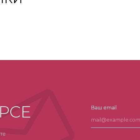
УРСЕ
Ваш email
те