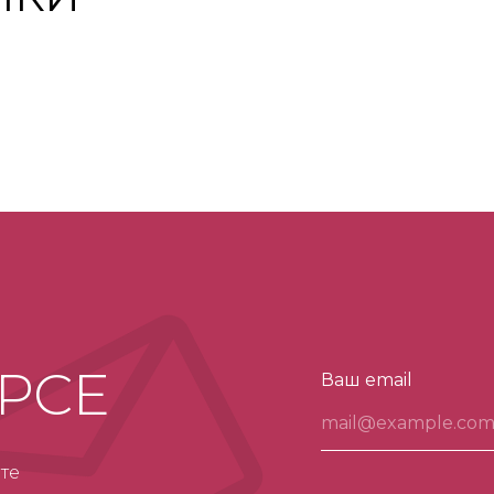
УРСЕ
Ваш email
те