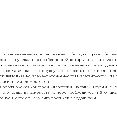
 это исключительный продукт нижнего белья, который обеспе
есколько уникальных особенностей, которые отличают их от
кружевными подвязками является их нежный и легкий дизайн
щая сетчатая ткань, которую удобно носить в течение длите
бщему дизайну элемент утонченности и элегантности. Эта 
в или интимных моментов.
 регулируемая конструкция застежки на талии. Трусики с 
жно открывать и закрывать по мере необходимости. Этот д
утонченности общему виду трусиков с подвязками