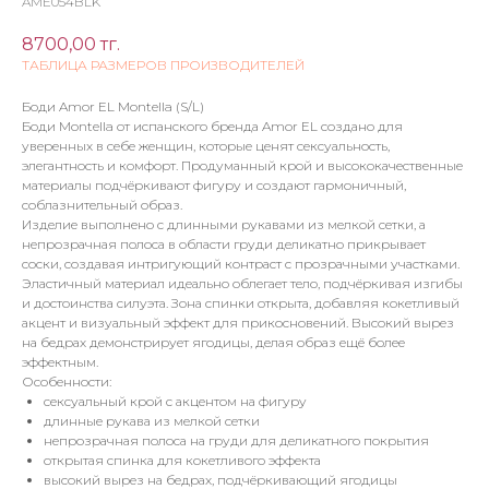
AME054BLK
8700,00
тг.
ТАБЛИЦА РАЗМЕРОВ ПРОИЗВОДИТЕЛЕЙ
Боди Amor EL Montella (S/L)
Боди Montella от испанского бренда Amor EL создано для
уверенных в себе женщин, которые ценят сексуальность,
элегантность и комфорт. Продуманный крой и высококачественные
материалы подчёркивают фигуру и создают гармоничный,
соблазнительный образ.
Изделие выполнено с длинными рукавами из мелкой сетки, а
непрозрачная полоса в области груди деликатно прикрывает
соски, создавая интригующий контраст с прозрачными участками.
Эластичный материал идеально облегает тело, подчёркивая изгибы
и достоинства силуэта. Зона спинки открыта, добавляя кокетливый
акцент и визуальный эффект для прикосновений. Высокий вырез
на бедрах демонстрирует ягодицы, делая образ ещё более
эффектным.
Особенности:
сексуальный крой с акцентом на фигуру
длинные рукава из мелкой сетки
непрозрачная полоса на груди для деликатного покрытия
открытая спинка для кокетливого эффекта
высокий вырез на бедрах, подчёркивающий ягодицы