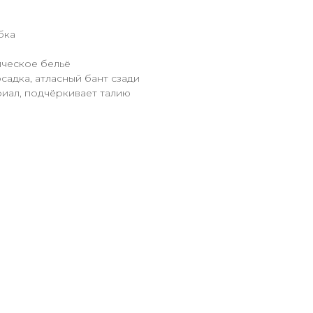
бка
ическое бельё
садка, атласный бант сзади
риал, подчёркивает талию