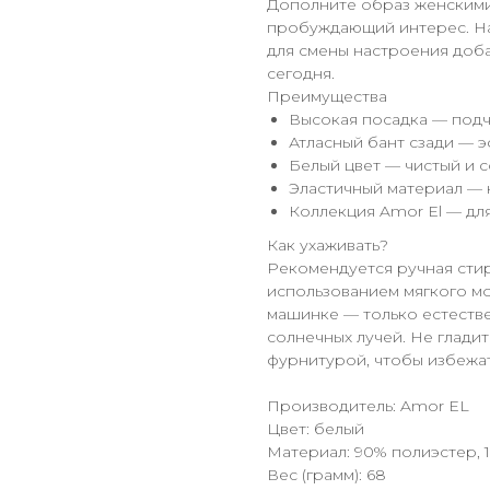
Дополните образ женскими
пробуждающий интерес. Нач
для смены настроения добав
сегодня.
Преимущества
Высокая посадка — подч
Атласный бант сзади — 
Белый цвет — чистый и 
Эластичный материал —
Коллекция Amor El — дл
Как ухаживать?
Рекомендуется ручная стир
использованием мягкого мо
машинке — только естестве
солнечных лучей. Не гладит
фурнитурой, чтобы избежат
Производитель: Amor EL
Цвет: белый
Материал: 90% полиэстер, 
Вес (грамм): 68