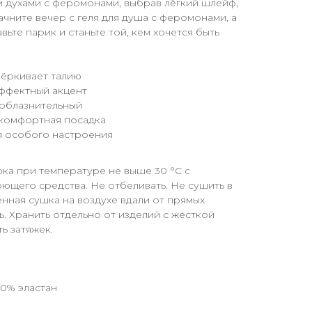
 духами с феромонами, выбрав лёгкий шлейф,
ните вечер с геля для душа с феромонами, а
ьте парик и станьте той, кем хочется быть
ёркивает талию
эффектный акцент
соблазнительный
 комфортная посадка
я особого настроения
ка при температуре не выше 30 °C с
ющего средства. Не отбеливать. Не сушить в
нная сушка на воздухе вдали от прямых
ь. Хранить отдельно от изделий с жёсткой
ь затяжек.
10% эластан