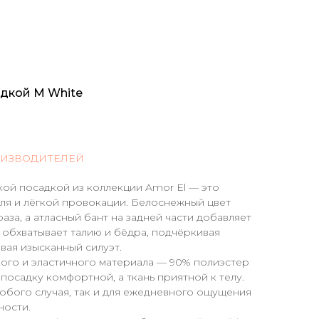
адкой M White
ОИЗВОДИТЕЛЕЙ
кой посадкой из коллекции Amor El — это
ля и лёгкой провокации. Белоснежный цвет
за, а атласный бант на задней части добавляет
 обхватывает талию и бёдра, подчёркивая
вая изысканный силуэт.
ого и эластичного материала — 90% полиэстер
 посадку комфортной, а ткань приятной к телу.
обого случая, так и для ежедневного ощущения
ности.