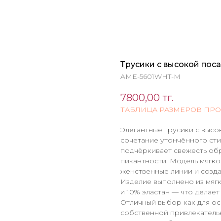
Трусики с высокой пос
AME-5601WHT-M
7800,00
тг.
ТАБЛИЦА РАЗМЕРОВ ПР
Элегантные трусики с высо
сочетание утончённого сти
подчёркивает свежесть обра
пикантности. Модель мягко
женственные линии и созда
Изделие выполнено из мягк
и 10% эластан — что делает
Отличный выбор как для ос
собственной привлекатель